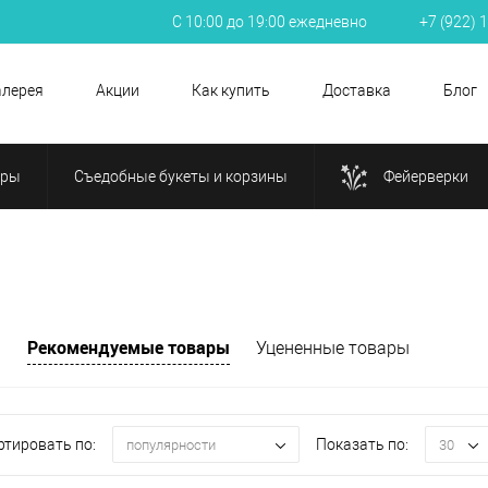
С 10:00 до 19:00 ежедневно
+7 (922) 
алерея
Акции
Как купить
Доставка
Блог
ары
Съедобные букеты и корзины
Фейерверки
Рекомендуемые товары
и
Уцененные товары
ртировать по:
Показать по:
популярности
30