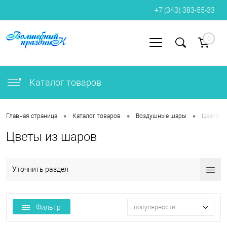
+7 (343) 383-55-33
0
Вход
Регистрация
Каталог товаров
•
•
•
Главная страница
Каталог товаров
Воздушные шары
Цветы и
Цветы из шаров
Уточнить раздел
Фильтр
популярности