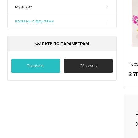
Мужские
1
Корзины с фруктами
1
ФИЛЬТР ПО ПАРАМЕТРАМ
Корз
Показать
Сбросить
3 7
К
клик
С
В