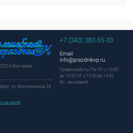
+7 (343) 383-55-33
Email:
info@prazdnikvp.ru
2022 © Все права
График работы Пн.-Пт. с 10:00
.
до 19:00 Сб. с 10:00 до 14:00
Вс. - выходной
нбург, ул. Монтажников 24,
ь на карте