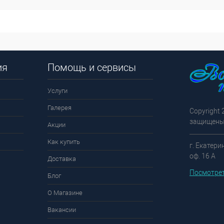
ия
Помощь и сервисы
Услуги
Галерея
Copyright 
защищены
Акции
Как купить
г. Екатери
оф. 16 А
Доставка
Посмотрет
Блог
О Магазине
Вакансии