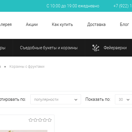
С 10:00 до 19:00 ежедневно
+7 (922) 
алерея
Акции
Как купить
Доставка
Блог
ары
Съедобные букеты и корзины
Фейерверки
•
ы
Корзины с фруктами
ртировать по:
Показать по:
популярности
30