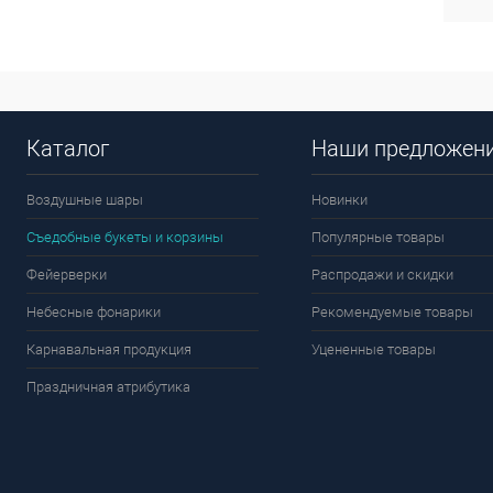
Каталог
Наши предложен
Воздушные шары
Новинки
Съедобные букеты и корзины
Популярные товары
Фейерверки
Распродажи и скидки
Небесные фонарики
Рекомендуемые товары
Карнавальная продукция
Уцененные товары
Праздничная атрибутика