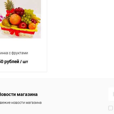
инка с фруктами
50 рублей
/ шт
В корзину
Новости магазина
упить в 1
Сравнение
вежие новости магазина
 избранное
Под заказ