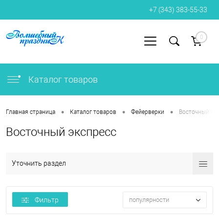
+7 (343) 383-55-33
0
Вход
Регистрация
Каталог товаров
•
•
•
Главная страница
Каталог товаров
Фейерверки
Восточный эк
Восточный экспресс
Уточнить раздел
Фильтр
популярности