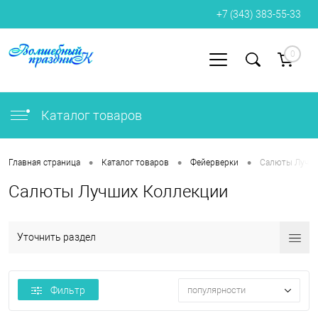
+7 (343) 383-55-33
0
Вход
Регистрация
Каталог товаров
•
•
•
Главная страница
Каталог товаров
Фейерверки
Салюты Лучши
Салюты Лучших Коллекции
Уточнить раздел
Фильтр
популярности