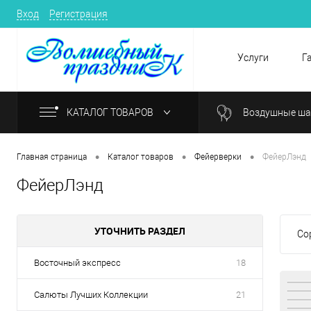
Вход
Регистрация
Услуги
Г
КАТАЛОГ ТОВАРОВ
Воздушные ш
•
•
•
Главная страница
Каталог товаров
Фейерверки
ФейерЛэнд
ФейерЛэнд
УТОЧНИТЬ РАЗДЕЛ
Со
Восточный экспресс
18
Салюты Лучших Коллекции
21