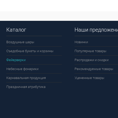
Каталог
Наши предложен
Воздушные шары
Новинки
Съедобные букеты и корзины
Популярные товары
Фейерверки
Распродажи и скидки
Небесные фонарики
Рекомендуемые товары
Карнавальная продукция
Уцененные товары
Праздничная атрибутика