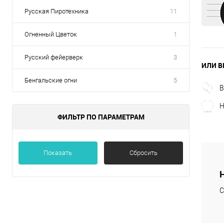
Русская Пиротехника
11
Огненный Цветок
1
Русский фейерверк
3
ИЛИ В
Бенгальские огни
5
В
Н
ФИЛЬТР ПО ПАРАМЕТРАМ
Показать
Сбросить
С