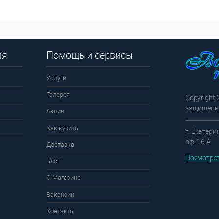
ия
Помощь и сервисы
Услуги
Галерея
Copyright 
защищены
Акции
Как купить
г. Екатери
оф. 16 А
Доставка
Посмотрет
Блог
О Магазине
Вакансии
Контакты