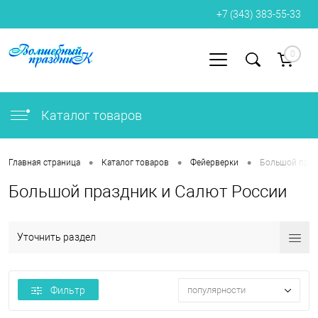
+7 (343) 383-55-33
0
Вход
Регистрация
Каталог товаров
•
•
•
Главная страница
Каталог товаров
Фейерверки
Большой праз
Большой праздник и Салют России
Уточнить раздел
Фильтр
популярности